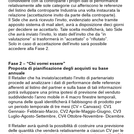
condividere con la controparte i propri dati di performance
relativamente alle sole categorie cui afferiscono le referenze
del listino della controparte Industria una volta instaurata la
relazione (accettazione invito da parte della controparte).
Il Side che avrà ricevuto l’invito, evidenziato anche tramite
apposito sistema di mail alert, avrà a disposizione dieci giorni
per decidere se accettarlo. Tale scelta modificherà, lato Side
che avrà inviato l’invito, lo stato dell’invito che da “in
valutazione” si trasformerà in “accettato” o “rifiutato”.
Solo in caso di accettazione dell'invito sarà possibile
accedere alla Fase 2.
Fase 2 – “Chi vorrei essere”
Proposta di pianificazione degli acquisti su base
annuale
Il Retailer che ha inviato/accettato l'invito di partenariato
procede ad analizzare i dati di performance delle referenze
afferenti al listino del partner e sulla base di tali informazioni
potrà sviluppare una prima ipotesi di previsone del venduto
suddividendo l’anno mobile in 4 macro finestre temporali,
ognuna delle quali identificherà il fabbisogno di prodotto per
un periodo temporale di tre mesi (CV = Canvass): CV1
Gennaio- Febbraio-Marzo, CV2 Aprile-Maggio-Giugno, CV3
Luglio-Agosto-Settembre, CV4 Ottobre-Novembre- Dicembre.
Il Retailer avrà quindi la possibilità di costruire una previsione
delle quantità che venderà relativamente a ciascun CV per le