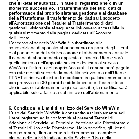
che il Retailer autorizzi, in fase di registrazione o in un
momento successivo, il trasferimento dei suoi dati di
performance dal proprio sistema gestionale al database
della Piattaforma.
Il trasferimento dei dati sarà soggetto
all'Autorizzazione del Retailer al Trasferimento di dati
gestionali, visionabile al seguente link ovvero accessibile in
qualsiasi momento dalla pagina dedicata all'Account
dell'Utente.
L'accesso al servizio Win/Win è subordinato alla
sottoscrizione di apposito abbonamento da parte degli Utenti
e al pagamento del relativo canone di abbonamento annuale.
Il canone di abbonamento applicato al singolo Utente sarà
quello indicato nell'apposita sezione dedicata al servizio
Win/Win all'interno del proprio Account. Il canone sarà pagato
con rate mensili secondo la modalità selezionata dall’Utente.
FTNET si riserva il diritto di modificare in qualsiasi momento e
con preavviso di 30 giorni il suddetto canone. Resta inteso
che in caso di abbonamento già sottoscritto, la modifica sarà
applicabile solo a far data dal rinnovo dell'abbonamento.
6. Condizioni e Limiti di utilizzo del Servizio Win/Win
L'uso del Servizio Win/Win è consentito esclusivamente agli
Utenti registrati ed in conformità ai presenti Termini di
Adesione al Servizio, ai Termini di Adesione alla Piattaforma e
ai Termini d'Uso della Piattaforma. Nello specifico, gli Utenti
non potranno, direttamente o indirettamente, compiere
alcuna delle attività indicate nella Sezione "Uso della