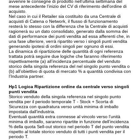
avvenire le consegne di prodotto nell’ultima settimana del
mese antecedente l’inizio del CV di riferimento dell'ordine di
acquisto.
Nel caso in cui il Retailer sia costituito da una Centrale di
acquisti di Catena o Network, il flusso di funzionamento
resterà lo stesso con la differenza che la Centrale di acquisti
ragionerà su un dato consolidato, generato dalla somma dei
dati di performance dei punti vendita ad essa afferenti che, in
una fase ulteriore, verrà ripartito verso i singoli punti vendita
generando ipotesi di ordini singoli per ognuno di essi.
La dinamica di ripartizione delle quantità di ogni referenza
trattata potrà seguire due logiche che faranno riferimento
rispettivamente (a) all’incidenza percentuale del venduto
storico della singola referenza del nel singolo punto vendita o
(b) all’obiettivo di quota di mercato % a quantità condivisa con
l’Industria partner.
Hp1 Logica Ripartizione ordine da centrale verso singoli
punti vendita
Storico venduto della singola referenza nel singolo punto
vendita per il periodo temporale T - Stock + Scorta di
Sicurezza con quadratura verso unità minima di imballo
impostata dall’industria.
Eventuali quantità extra connesse al vincolo verso l’unità
minima di imballo, saranno ripartite in funzione dell’incidenza
% della quota Sell-out storico nel periodo T del punto vendita
rispetto al totale storico venduto di tutti i punti vendita per il
periodo T.