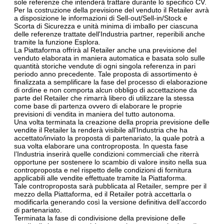
sole referenze che intenderà trattare durante lo specifico CV.
Per la costruzione della previsione del venduto il Retailer avrà
a disposizione le informazioni di Sell-out/Sell-in/Stock e
Scorta di Sicurezza e unità minima di imballo per ciascuna
delle referenze trattate dell'Industria partner, reperibili anche
tramite la funzione Esplora.
La Piattaforma offrirà al Retailer anche una previsione del
venduto elaborata in maniera automatica e basata solo sulle
quantità storiche vendute di ogni singola referenza in pari
periodo anno precedente. Tale proposta di assortimento è
finalizzata a semplificare la fase del processo di elaborazione
di ordine e non comporta alcun obbligo di accettazione da
parte del Retailer che rimarrà libero di utilizzare la stessa
come base di partenza ovvero di elaborare le proprie
previsioni di vendita in maniera del tutto autonoma.
Una volta terminata la creazione della propria previsione delle
vendite il Retailer la renderà visibile all’Industria che ha
accettato/inviato la proposta di partenariato, la quale potrà a
sua volta elaborare una controproposta. In questa fase
l’Industria inserirà quelle condizioni commerciali che riterrà
opportune per sostenere lo scambio di valore insito nella sua
controproposta e nel rispetto delle condizioni di fornitura
applicabili alle vendite effettuate tramite la Piattaforma.
Tale controproposta sarà pubblicata al Retailer, sempre per il
mezzo della Piattaforma, ed il Retailer potrà accettarla o
modificarla generando così la versione definitiva dell’accordo
di partenariato.
Terminata la fase di condivisione della previsione delle