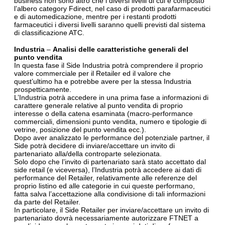
business non sono altro che i diversi livelli di cui è composto
l’albero category Fdirect, nel caso di prodotti parafarmaceutici
e di automedicazione, mentre per i restanti prodotti
farmaceutici i diversi livelli saranno quelli previsti dal sistema
di classificazione ATC.
Industria
–
Analisi delle caratteristiche generali del
punto vendita
In questa fase il Side Industria potrà comprendere il proprio
valore commerciale per il Retailer ed il valore che
quest’ultimo ha e potrebbe avere per la stessa Industria
prospetticamente.
L’Industria potrà accedere in una prima fase a informazioni di
carattere generale relative al punto vendita di proprio
interesse o della catena esaminata (macro-performance
commerciali, dimensioni punto vendita, numero e tipologie di
vetrine, posizione del punto vendita ecc.).
Dopo aver analizzato le performance del potenziale partner, il
Side potrà decidere di inviare/accettare un invito di
partenariato alla/della controparte selezionata.
Solo dopo che l’invito di partenariato sarà stato accettato dal
side retail (e viceversa), l’Industria potrà accedere ai dati di
performance del Retailer, relativamente alle referenze del
proprio listino ed alle categorie in cui queste performano,
fatta salva l’accettazione alla condivisione di tali informazioni
da parte del Retailer.
In particolare, il Side Retailer per inviare/accettare un invito di
partenariato dovrà necessariamente autorizzare FTNET a