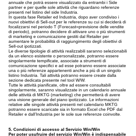
annuale che potrà essere visualizzato da entrambi i Side
partner e per quelle sole attività che riguardano referenze
presenti nel listino del side Industria.
In questa fase Retailer ed Industria, dopo aver condiviso i
nuovi obiettivi di Sell-out per le referenze su cui si deciderà di
focalizzarsi nel periodo T (Forecast=previsione delle vendite
di periodo), potranno decidere di attivare uno o più strumenti
di marketing e comunicazione gestiti dal Retailer per
aumentare le probabilità di raggiungimento degli obiettivi di
Sell-out ipotizzati.
Le diverse tipologie di attività realizzabili saranno selezionabili
da un elenco esistente o personalizzate, potranno essere
singolarmente tempificate, associate a strumenti di
comunicazione specifici e ad esse potranno essere associate
una o più referenze appartenenti anche a più di un singolo
listino Industria. Tali attività potranno essere create dalla
sezione dedicata presente nel tool W/W.
Tutte le attività pianificate, oltre ad essere consultabili
singolarmente, saranno visualizzate in un calendario annuale
delle attività di MKTG (marketing) che permetterà di avere
una visione generale del piano ipotizzato. Le informazioni
relative alle singole attività presenti nel calendario MKTG
potranno essere scaricate sia in formato Excel che PDF dal
Retailer e dall’Industria per le sole sue referenze coinvolte.
5. Condizioni di accesso al Servizio Win/Win
Per poter usufruire del servizio Win/Win è indispensabile