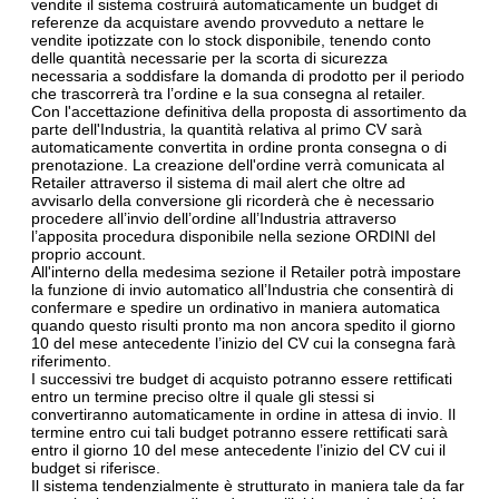
vendite il sistema costruirà automaticamente un budget di
referenze da acquistare avendo provveduto a nettare le
vendite ipotizzate con lo stock disponibile, tenendo conto
delle quantità necessarie per la scorta di sicurezza
necessaria a soddisfare la domanda di prodotto per il periodo
che trascorrerà tra l’ordine e la sua consegna al retailer.
Con l'accettazione definitiva della proposta di assortimento da
parte dell'Industria, la quantità relativa al primo CV sarà
automaticamente convertita in ordine pronta consegna o di
prenotazione. La creazione dell'ordine verrà comunicata al
Retailer attraverso il sistema di mail alert che oltre ad
avvisarlo della conversione gli ricorderà che è necessario
procedere all’invio dell’ordine all’Industria attraverso
l’apposita procedura disponibile nella sezione ORDINI del
proprio account.
All'interno della medesima sezione il Retailer potrà impostare
la funzione di invio automatico all’Industria che consentirà di
confermare e spedire un ordinativo in maniera automatica
quando questo risulti pronto ma non ancora spedito il giorno
10 del mese antecedente l’inizio del CV cui la consegna farà
riferimento.
I successivi tre budget di acquisto potranno essere rettificati
entro un termine preciso oltre il quale gli stessi si
convertiranno automaticamente in ordine in attesa di invio. Il
termine entro cui tali budget potranno essere rettificati sarà
entro il giorno 10 del mese antecedente l’inizio del CV cui il
budget si riferisce.
Il sistema tendenzialmente è strutturato in maniera tale da far