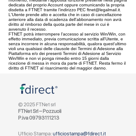
momento, mediante l'apposita funzione presente nella pagina
dedicata del proprio Account oppure comunicando la propria
disdetta a FTNET tramite l’indirizzo PEC ftnet@legalmail.it.
L'Utente prende atto e accetta che in caso di cancellazione
anteriore alla data di scadenza dell'abbonamento non avrà
diritto al rimborso della quota parte del mese in cui è
avvenuto il recesso.
FTNET potrà interrompere l'accesso al servizio Win/Win, con
effetto immediato, previa comunicazione scritta all'Utente, e
senza incorrere in alcuna responsabilità, qualora quest'ultimo
violi una qualsiasi delle clausole dei Termini di Adesione alla
Piattaforma e/o dei presenti Termini di Adesione al Servizio
Win/Win e non vi ponga rimedio entro 15 giorni dalla
ricezione di messa in mora da parte di FTNET. Resta fermo il
diritto di FTNET al risarcimento del maggior danno.
© 2025 FTNet srl
FTNet Srl – Pozzuoli
P.iva 09793111213
Ufficio Stampa:
ufficiostampa@fdirect.it