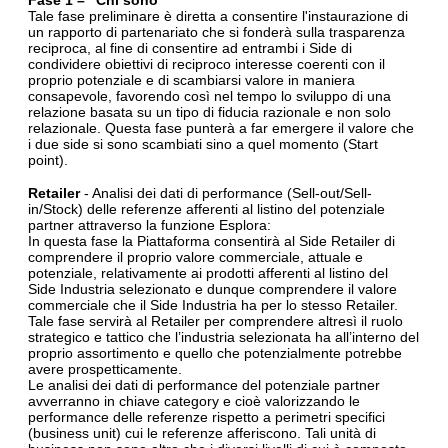
Fase 1 – “Chi sono”
Tale fase preliminare è diretta a consentire l'instaurazione di
un rapporto di partenariato che si fonderà sulla trasparenza
reciproca, al fine di consentire ad entrambi i Side di
condividere obiettivi di reciproco interesse coerenti con il
proprio potenziale e di scambiarsi valore in maniera
consapevole, favorendo così nel tempo lo sviluppo di una
relazione basata su un tipo di fiducia razionale e non solo
relazionale. Questa fase punterà a far emergere il valore che
i due side si sono scambiati sino a quel momento (Start
point).
Retailer
- Analisi dei dati di performance (Sell-out/Sell-
in/Stock) delle referenze afferenti al listino del potenziale
partner attraverso la funzione Esplora:
In questa fase la Piattaforma consentirà al Side Retailer di
comprendere il proprio valore commerciale, attuale e
potenziale, relativamente ai prodotti afferenti al listino del
Side Industria selezionato e dunque comprendere il valore
commerciale che il Side Industria ha per lo stesso Retailer.
Tale fase servirà al Retailer per comprendere altresì il ruolo
strategico e tattico che l’industria selezionata ha all’interno del
proprio assortimento e quello che potenzialmente potrebbe
avere prospetticamente.
Le analisi dei dati di performance del potenziale partner
avverranno in chiave category e cioè valorizzando le
performance delle referenze rispetto a perimetri specifici
(business unit) cui le referenze afferiscono. Tali unità di