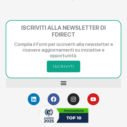
ISCRIVITI ALLA NEWSLETTER DI
FDIRECT
Compila il Form per iscriverti alla newsletter e
ricevere aggiornamenti su iniziative e
opportunità.
ISCRIVITI
L
F
I
Y
i
a
n
o
n
c
s
u
k
e
t
t
e
b
a
u
d
o
g
b