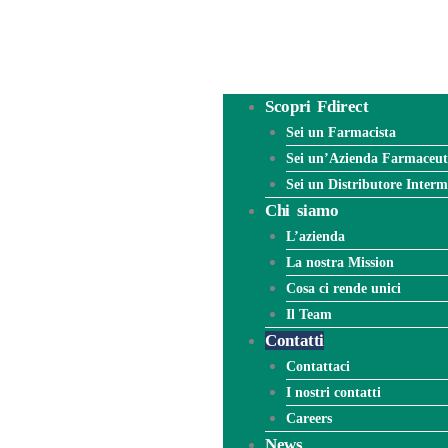
Scopri Fdirect
Sei un Farmacista
Sei un’Azienda Farmaceut
Sei un Distributore Inter
Chi siamo
L’azienda
La nostra Mission
Cosa ci rende unici
Il Team
Contatti
Contattaci
I nostri contatti
Careers
News