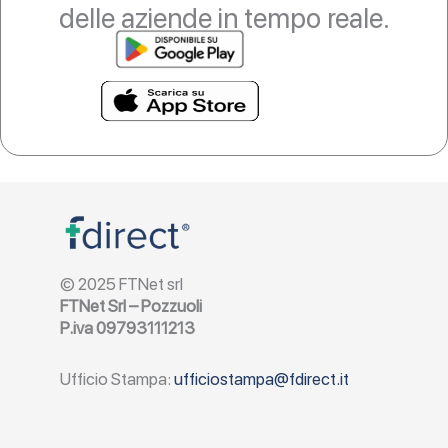
delle aziende in tempo reale.
© 2025 FTNet srl
FTNet Srl – Pozzuoli
P.iva 09793111213
Ufficio Stampa:
ufficiostampa@fdirect.it