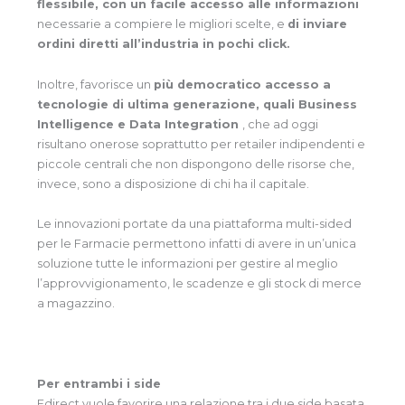
flessibile, con un facile accesso alle informazioni
necessarie a compiere le migliori scelte, e
di inviare
ordini diretti all’industria in pochi click.
Inoltre, favorisce un
più democratico accesso a
tecnologie di ultima generazione, quali Business
Intelligence e Data Integration
, che ad oggi
risultano onerose soprattutto per retailer indipendenti e
piccole centrali che non dispongono delle risorse che,
invece, sono a disposizione di chi ha il capitale.
Le innovazioni portate da una piattaforma multi-sided
per le Farmacie permettono infatti di avere in un’unica
soluzione tutte le informazioni per gestire al meglio
l’approvvigionamento, le scadenze e gli stock di merce
a magazzino.
Per entrambi i side
Fdirect vuole favorire una relazione tra i due side basata