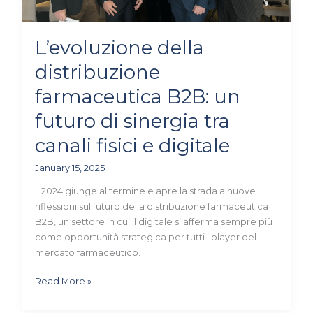
sinergia
tra
canali
L’evoluzione della
fisici
e
distribuzione
digitale
farmaceutica B2B: un
futuro di sinergia tra
canali fisici e digitale
January 15, 2025
Il 2024 giunge al termine e apre la strada a nuove
riflessioni sul futuro della distribuzione farmaceutica
B2B, un settore in cui il digitale si afferma sempre più
come opportunità strategica per tutti i player del
mercato farmaceutico.
Read More »