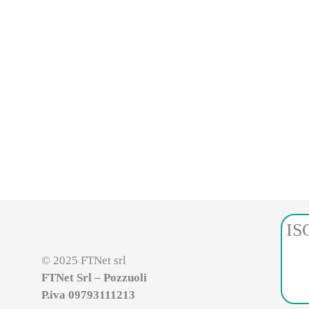
IS
© 2025 FTNet srl
FTNet Srl – Pozzuoli
P.iva 09793111213